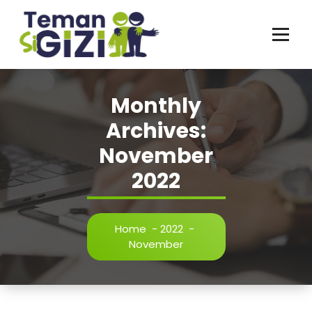
Skip
to
content
Temui Permasalahan dan Intervensi Gizi
Monthly
Archives:
November
2022
Home
-
2022
-
November